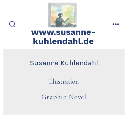
Zum
Inhalt
springen
www.susanne-
suche
men
ein-/ausblenden
kuhlendahl.de
Susanne Kuhlendahl
Illustration
Graphic Novel